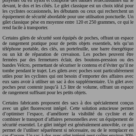
polyester ou en nylon et comporte des bandes réfléchissantes sur le
devant, le dos et les côtés. Le gilet classique est un choix idéal pour
les cyclistes occasionnels, les débutants ou ceux qui recherchent un
équipement de sécurité abordable pour une utilisation ponctuelle. Un
gilet classique pèse en moyenne entre 120 et 250 grammes, ce qui le
rend facile à transporter.
Certains gilets de sécurité sont équipés de poches, offrant un espace
de rangement pratique pour de petits objets essentiels, tels qu’un
téléphone portable, des clés, un portefeuille, une barre énergétique
ou un kit de réparation de crevaison. Les poches peuvent être
fermées par des fermetures éclair, des boutons-pression ou des
bandes Velcro, permettant de sécuriser le contenu et d’éviter qu’il ne
tombe pendant le trajet. Les gilets avec poches sont particulièrement
utiles pour les cyclistes qui ont besoin d’emporter des affaires avec
eux sans avoir à utiliser un sac à dos supplémentaire. Un gilet avec
poches peut contenir jusqu’à 1,5 litre de volume, offrant un espace
de rangement suffisant pour les petits objets.
Certains fabricants proposent des sacs à dos spécialement conçus
avec un gilet fluorescent intégré. Cette solution astucieuse permet
d’optimiser l’espace, d’améliorer la visibilité du cycliste et de
combiner le transport d’affaires personnelles avec un équipement de
sécurité essentiel. Le gilet intégré est généralement amovible, ce qui
permet de l’utiliser séparément si nécessaire, ou de le remplacer en
cas d’usure. Un sac à dos avec gilet intégré peut coûter environ 30%