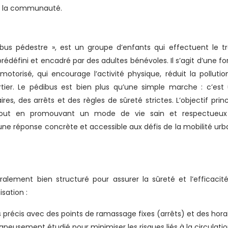
de la communauté.
us pédestre », est un groupe d’enfants qui effectuent le tr
prédéfini et encadré par des adultes bénévoles. Il s’agit d’une f
motorisé, qui encourage l’activité physique, réduit la pollutio
rtier. Le pédibus est bien plus qu’une simple marche : c’est
res, des arrêts et des règles de sûreté strictes. L’objectif princ
 tout en promouvant un mode de vie sain et respectueu
ne réponse concrète et accessible aux défis de la mobilité urb
lement bien structuré pour assurer la sûreté et l’efficacit
sation :
s précis avec des points de ramassage fixes (arrêts) et des hora
oigneusement étudié pour minimiser les risques liés à la circulati