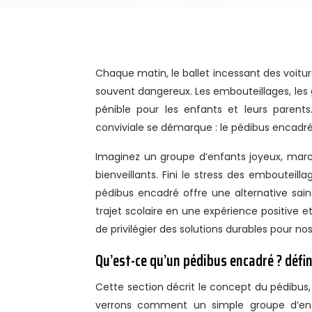
Chaque matin, le ballet incessant des voitures aux abords des écoles crée un environnement bruyant, pollué et
souvent dangereux. Les embouteillages, les 
pénible pour les enfants et leurs parent
conviviale se démarque : le pédibus encadré
Imaginez un groupe d’enfants joyeux, marc
bienveillants. Fini le stress des embouteill
pédibus encadré offre une alternative sai
trajet scolaire en une expérience positive 
de privilégier des solutions durables pour no
Qu’est-ce qu’un pédibus encadré ? défi
Cette section décrit le concept du pédibus, 
verrons comment un simple groupe d’enf