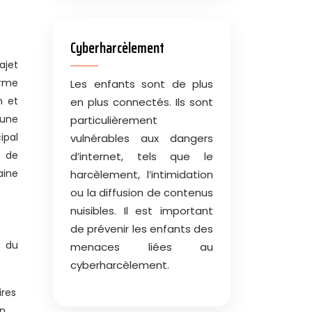
Cyberharcèlement
ajet
orme
Les enfants sont de plus
n et
en plus connectés. Ils sont
 une
particulièrement
ipal
vulnérables aux dangers
x de
d’internet, tels que le
aine
harcèlement, l’intimidation
ou la diffusion de contenus
nuisibles. Il est important
de prévenir les enfants des
é du
menaces liées au
cyberharcèlement.
ires
on