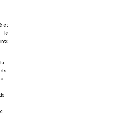
é et
e le
ants
la
nts.
se
 de
la