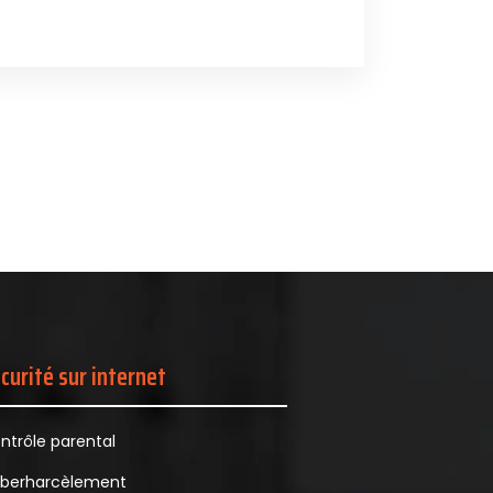
curité sur internet
ntrôle parental
berharcèlement