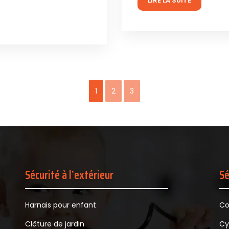
LIRE LA SUITE
1
2
3
Sécurité à l’extérieur
Sé
Harnais pour enfant
Co
Clôture de jardin
Cy