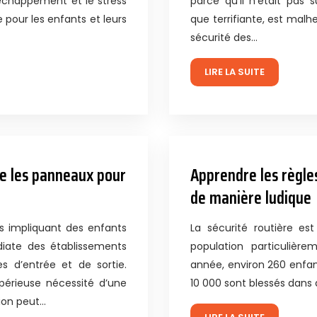
’échappement et le stress
parce qu’il n’était pas 
e pour les enfants et leurs
que terrifiante, est mal
sécurité des…
LIRE LA SUITE
re les panneaux pour
Apprendre les règle
de manière ludique
s impliquant des enfants
La sécurité routière es
diate des établissements
population particulièr
s d’entrée et de sortie.
année, environ 260 enfan
mpérieuse nécessité d’une
10 000 sont blessés dans
tion peut…