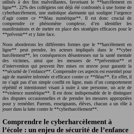
utilisés à des fins malveillantes, favorisant le **harcèlement en
ligne**. 22% des collégiens ont déjà été confrontés à une forme de
cyberharcèlement, une statistique alarmante qui souligne l’urgence
d’agir contre ce **fléau numérique**. Il est donc crucial de
comprendre ce phénomène complexe, d’en identifier les
manifestations et de mettre en place des stratégies efficaces pour le
**prévenir** et y faire face.
Nous aborderons les différentes formes que le **harcèlement en
ligne** peut prendre, les acteurs impliqués dans le **cyber
harcèlement**, les conséquences désastreuses sur la santé mentale
des victimes, ainsi que les mesures de **prévention** et
d’intervention qui peuvent être mises en œuvre pour garantir la
**sécurité de l’enfance**. Comprendre ces aspects est essentiel pour
agir de manière informée et efficace contre ce **fléau**. En effet, il
ne s’agit pas d’un simple conflit en ligne, mais d’un comportement
répétitif et intentionnel visant à nuire à une personne, un acte de
**violence numérique**. Il est donc indispensable de le distinguer
des disputes occasionnelles et de prendre les mesures appropriées
pour y remédier. Parents, enseignants, élèves, chacun a un rôle à
jouer dans la lutte contre le **cyberharcèlement**.
Comprendre le cyberharcèlement à
l’école : un enjeu de sécurité de l’enfance