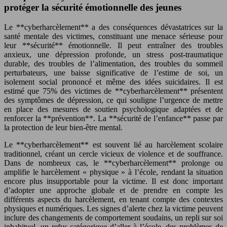
protéger la sécurité émotionnelle des jeunes
Le **cyberharcèlement** a des conséquences dévastatrices sur la
santé mentale des victimes, constituant une menace sérieuse pour
leur **sécurité** émotionnelle. Il peut entraîner des troubles
anxieux, une dépression profonde, un stress post-traumatique
durable, des troubles de l’alimentation, des troubles du sommeil
perturbateurs, une baisse significative de l’estime de soi, un
isolement social prononcé et même des idées suicidaires. Il est
estimé que 75% des victimes de **cyberharcèlement** présentent
des symptômes de dépression, ce qui souligne l’urgence de mettre
en place des mesures de soutien psychologique adaptées et de
renforcer la **prévention**. La **sécurité de l’enfance** passe par
la protection de leur bien-être mental.
Le **cyberharcèlement** est souvent lié au harcèlement scolaire
traditionnel, créant un cercle vicieux de violence et de souffrance.
Dans de nombreux cas, le **cyberharcèlement** prolonge ou
amplifie le harcèlement « physique » à l’école, rendant la situation
encore plus insupportable pour la victime. Il est donc important
d’adopter une approche globale et de prendre en compte les
différents aspects du harcèlement, en tenant compte des contextes
physiques et numériques. Les signes d’alerte chez la victime peuvent
inclure des changements de comportement soudains, un repli sur soi
inhabituel, un refus catégorique d’aller à l’école, des problèmes de