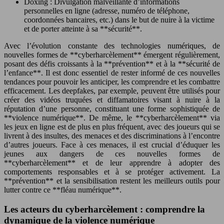
Doxing : Divulgation malveillante d’informations
personnelles en ligne (adresse, numéro de téléphone,
coordonnées bancaires, etc.) dans le but de nuire à la victime
et de porter atteinte à sa **sécurité**.
Avec l’évolution constante des technologies numériques, de
nouvelles formes de **cyberharcèlement** émergent régulièrement,
posant des défis croissants à la **prévention** et à la **sécurité de
l’enfance**. Il est donc essentiel de rester informé de ces nouvelles
tendances pour pouvoir les anticiper, les comprendre et les combattre
efficacement. Les deepfakes, par exemple, peuvent être utilisés pour
créer des vidéos truquées et diffamatoires visant à nuire à la
réputation d’une personne, constituant une forme sophistiquée de
**violence numérique**. De même, le **cyberharcèlement** via
les jeux en ligne est de plus en plus fréquent, avec des joueurs qui se
livrent à des insultes, des menaces et des discriminations à l’encontre
d’autres joueurs. Face à ces menaces, il est crucial d’éduquer les
jeunes aux dangers de ces nouvelles formes de
**cyberharcèlement** et de leur apprendre à adopter des
comportements responsables et à se protéger activement. La
**prévention** et la sensibilisation restent les meilleurs outils pour
lutter contre ce **fléau numérique**.
Les acteurs du cyberharcèlement : comprendre la
dynamique de la violence numérique