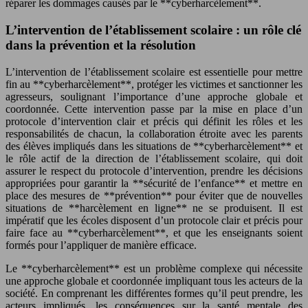
réparer les dommages causés par le **cyberharcèlement**.
L’intervention de l’établissement scolaire : un rôle clé
dans la prévention et la résolution
L’intervention de l’établissement scolaire est essentielle pour mettre
fin au **cyberharcèlement**, protéger les victimes et sanctionner les
agresseurs, soulignant l’importance d’une approche globale et
coordonnée. Cette intervention passe par la mise en place d’un
protocole d’intervention clair et précis qui définit les rôles et les
responsabilités de chacun, la collaboration étroite avec les parents
des élèves impliqués dans les situations de **cyberharcèlement** et
le rôle actif de la direction de l’établissement scolaire, qui doit
assurer le respect du protocole d’intervention, prendre les décisions
appropriées pour garantir la **sécurité de l’enfance** et mettre en
place des mesures de **prévention** pour éviter que de nouvelles
situations de **harcèlement en ligne** ne se produisent. Il est
impératif que les écoles disposent d’un protocole clair et précis pour
faire face au **cyberharcèlement**, et que les enseignants soient
formés pour l’appliquer de manière efficace.
Le **cyberharcèlement** est un problème complexe qui nécessite
une approche globale et coordonnée impliquant tous les acteurs de la
société. En comprenant les différentes formes qu’il peut prendre, les
acteurs impliqués, les conséquences sur la santé mentale des