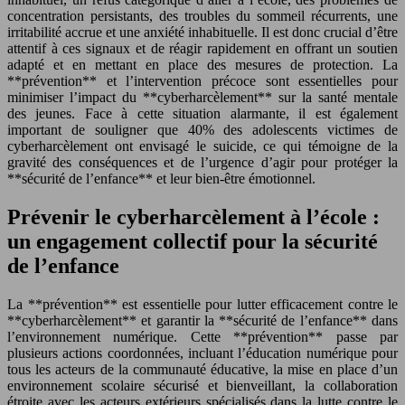
concentration persistants, des troubles du sommeil récurrents, une
irritabilité accrue et une anxiété inhabituelle. Il est donc crucial d’être
attentif à ces signaux et de réagir rapidement en offrant un soutien
adapté et en mettant en place des mesures de protection. La
**prévention** et l’intervention précoce sont essentielles pour
minimiser l’impact du **cyberharcèlement** sur la santé mentale
des jeunes. Face à cette situation alarmante, il est également
important de souligner que 40% des adolescents victimes de
cyberharcèlement ont envisagé le suicide, ce qui témoigne de la
gravité des conséquences et de l’urgence d’agir pour protéger la
**sécurité de l’enfance** et leur bien-être émotionnel.
Prévenir le cyberharcèlement à l’école :
un engagement collectif pour la sécurité
de l’enfance
La **prévention** est essentielle pour lutter efficacement contre le
**cyberharcèlement** et garantir la **sécurité de l’enfance** dans
l’environnement numérique. Cette **prévention** passe par
plusieurs actions coordonnées, incluant l’éducation numérique pour
tous les acteurs de la communauté éducative, la mise en place d’un
environnement scolaire sécurisé et bienveillant, la collaboration
étroite avec les acteurs extérieurs spécialisés dans la lutte contre le