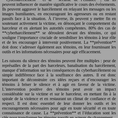
peuvent influencer de manière significative le cours des événements.
Ils peuvent aggraver le harcèlement en relayant les messages ou les
images humiliantes, en encourageant les agresseurs ou en restant
passifs face à la situation. À l’inverse, ils peuvent y mettre fin en
soutenant activement la victime, en dénonçant le comportement du
harceleur et en alertant les autorités compétentes. 80% des cas de
**cyberharcèlement** se déroulent devant des témoins, ce qui
souligne l’importance cruciale de sensibiliser les témoins à leur rôle
et de les encourager à intervenir positivement. La **prévention**
doit donc s’adresser également aux témoins, en leur fournissant les
outils et les informations nécessaires pour agir efficacement.
Les raisons du silence des témoins peuvent être multiples : peur de
représailles de la part des harceleurs, banalisation du harcèlement,
manque d’information sur les conséquences du cyberharcèlement ou
simple indifférence face à la souffrance des autres. Il est donc
important de déconstruire ces idées reçues et d’encourager les
témoins à briser le silence et à agir en faveur de la victime.
L’intervention positive des témoins peut avoir un impact
considérable sur la victime et sur le harceleur, en mettant fin à la
spirale de la violence et en restaurant un climat de confiance et de
respect. Il est donc essentiel de leur donner les outils et les
encouragements nécessaires pour agir en toute sécurité et en toute
connaissance de cause. La **prévention** et l’éducation sont les
clés pour transformer les témoins passifs en acteurs de changement.