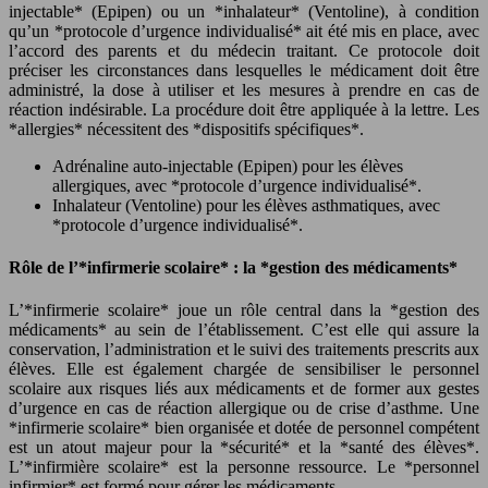
injectable* (Epipen) ou un *inhalateur* (Ventoline), à condition
qu’un *protocole d’urgence individualisé* ait été mis en place, avec
l’accord des parents et du médecin traitant. Ce protocole doit
préciser les circonstances dans lesquelles le médicament doit être
administré, la dose à utiliser et les mesures à prendre en cas de
réaction indésirable. La procédure doit être appliquée à la lettre. Les
*allergies* nécessitent des *dispositifs spécifiques*.
Adrénaline auto-injectable (Epipen) pour les élèves
allergiques, avec *protocole d’urgence individualisé*.
Inhalateur (Ventoline) pour les élèves asthmatiques, avec
*protocole d’urgence individualisé*.
Rôle de l’*infirmerie scolaire* : la *gestion des médicaments*
L’*infirmerie scolaire* joue un rôle central dans la *gestion des
médicaments* au sein de l’établissement. C’est elle qui assure la
conservation, l’administration et le suivi des traitements prescrits aux
élèves. Elle est également chargée de sensibiliser le personnel
scolaire aux risques liés aux médicaments et de former aux gestes
d’urgence en cas de réaction allergique ou de crise d’asthme. Une
*infirmerie scolaire* bien organisée et dotée de personnel compétent
est un atout majeur pour la *sécurité* et la *santé des élèves*.
L’*infirmière scolaire* est la personne ressource. Le *personnel
infirmier* est formé pour gérer les médicaments.