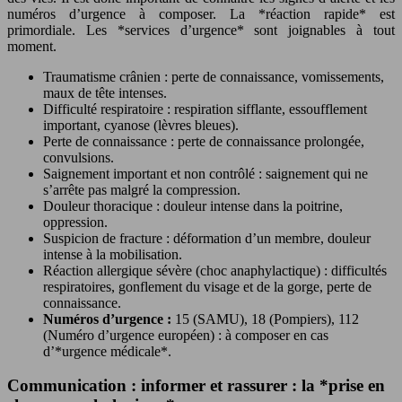
numéros d’urgence à composer. La *réaction rapide* est
primordiale. Les *services d’urgence* sont joignables à tout
moment.
Traumatisme crânien : perte de connaissance, vomissements,
maux de tête intenses.
Difficulté respiratoire : respiration sifflante, essoufflement
important, cyanose (lèvres bleues).
Perte de connaissance : perte de connaissance prolongée,
convulsions.
Saignement important et non contrôlé : saignement qui ne
s’arrête pas malgré la compression.
Douleur thoracique : douleur intense dans la poitrine,
oppression.
Suspicion de fracture : déformation d’un membre, douleur
intense à la mobilisation.
Réaction allergique sévère (choc anaphylactique) : difficultés
respiratoires, gonflement du visage et de la gorge, perte de
connaissance.
Numéros d’urgence :
15 (SAMU), 18 (Pompiers), 112
(Numéro d’urgence européen) : à composer en cas
d’*urgence médicale*.
Communication : informer et rassurer : la *prise en