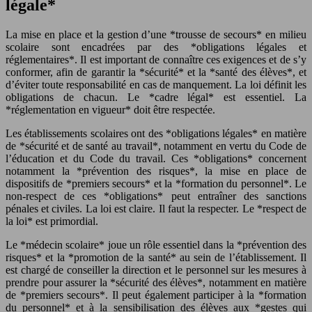
légale*
La mise en place et la gestion d’une *trousse de secours* en milieu
scolaire sont encadrées par des *obligations légales et
réglementaires*. Il est important de connaître ces exigences et de s’y
conformer, afin de garantir la *sécurité* et la *santé des élèves*, et
d’éviter toute responsabilité en cas de manquement. La loi définit les
obligations de chacun. Le *cadre légal* est essentiel. La
*réglementation en vigueur* doit être respectée.
Les établissements scolaires ont des *obligations légales* en matière
de *sécurité et de santé au travail*, notamment en vertu du Code de
l’éducation et du Code du travail. Ces *obligations* concernent
notamment la *prévention des risques*, la mise en place de
dispositifs de *premiers secours* et la *formation du personnel*. Le
non-respect de ces *obligations* peut entraîner des sanctions
pénales et civiles. La loi est claire. Il faut la respecter. Le *respect de
la loi* est primordial.
Le *médecin scolaire* joue un rôle essentiel dans la *prévention des
risques* et la *promotion de la santé* au sein de l’établissement. Il
est chargé de conseiller la direction et le personnel sur les mesures à
prendre pour assurer la *sécurité des élèves*, notamment en matière
de *premiers secours*. Il peut également participer à la *formation
du personnel* et à la sensibilisation des élèves aux *gestes qui