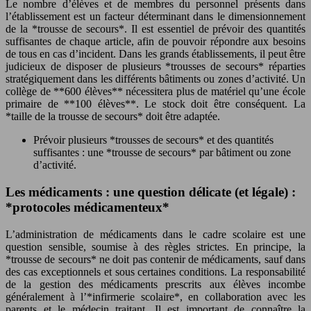
Le nombre d’élèves et de membres du personnel présents dans
l’établissement est un facteur déterminant dans le dimensionnement
de la *trousse de secours*. Il est essentiel de prévoir des quantités
suffisantes de chaque article, afin de pouvoir répondre aux besoins
de tous en cas d’incident. Dans les grands établissements, il peut être
judicieux de disposer de plusieurs *trousses de secours* réparties
stratégiquement dans les différents bâtiments ou zones d’activité. Un
collège de **600 élèves** nécessitera plus de matériel qu’une école
primaire de **100 élèves**. Le stock doit être conséquent. La
*taille de la trousse de secours* doit être adaptée.
Prévoir plusieurs *trousses de secours* et des quantités
suffisantes : une *trousse de secours* par bâtiment ou zone
d’activité.
Les médicaments : une question délicate (et légale) :
*protocoles médicamenteux*
L’administration de médicaments dans le cadre scolaire est une
question sensible, soumise à des règles strictes. En principe, la
*trousse de secours* ne doit pas contenir de médicaments, sauf dans
des cas exceptionnels et sous certaines conditions. La responsabilité
de la gestion des médicaments prescrits aux élèves incombe
généralement à l’*infirmerie scolaire*, en collaboration avec les
parents et le médecin traitant. Il est important de connaître la