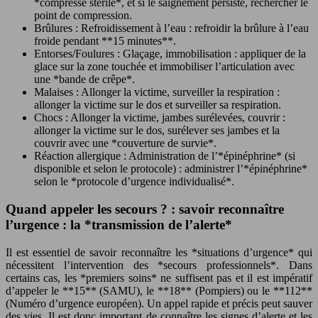
*compresse stérile*, et si le saignement persiste, rechercher le
point de compression.
Brûlures : Refroidissement à l’eau : refroidir la brûlure à l’eau
froide pendant **15 minutes**.
Entorses/Foulures : Glaçage, immobilisation : appliquer de la
glace sur la zone touchée et immobiliser l’articulation avec
une *bande de crêpe*.
Malaises : Allonger la victime, surveiller la respiration :
allonger la victime sur le dos et surveiller sa respiration.
Chocs : Allonger la victime, jambes surélevées, couvrir :
allonger la victime sur le dos, surélever ses jambes et la
couvrir avec une *couverture de survie*.
Réaction allergique : Administration de l’*épinéphrine* (si
disponible et selon le protocole) : administrer l’*épinéphrine*
selon le *protocole d’urgence individualisé*.
Quand appeler les secours ? : savoir reconnaître
l’urgence : la *transmission de l’alerte*
Il est essentiel de savoir reconnaître les *situations d’urgence* qui
nécessitent l’intervention des *secours professionnels*. Dans
certains cas, les *premiers soins* ne suffisent pas et il est impératif
d’appeler le **15** (SAMU), le **18** (Pompiers) ou le **112**
(Numéro d’urgence européen). Un appel rapide et précis peut sauver
des vies. Il est donc important de connaître les signes d’alerte et les