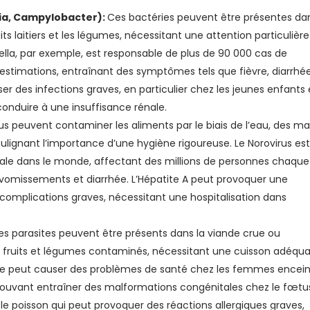
eria, Campylobacter):
Ces bactéries peuvent être présentes da
duits laitiers et les légumes, nécessitant une attention particulière
nella, par exemple, est responsable de plus de 90 000 cas de
estimations, entraînant des symptômes tels que fièvre, diarrhé
er des infections graves, en particulier chez les jeunes enfants 
nduire à une insuffisance rénale.
rus peuvent contaminer les aliments par le biais de l’eau, des ma
lignant l’importance d’une hygiène rigoureuse. Le Norovirus est
irale dans le monde, affectant des millions de personnes chaque
omissements et diarrhée. L’Hépatite A peut provoquer une
 complications graves, nécessitant une hospitalisation dans
es parasites peuvent être présents dans la viande crue ou
es fruits et légumes contaminés, nécessitant une cuisson adéqu
se peut causer des problèmes de santé chez les femmes encei
uvant entraîner des malformations congénitales chez le fœtu
 le poisson qui peut provoquer des réactions allergiques graves,