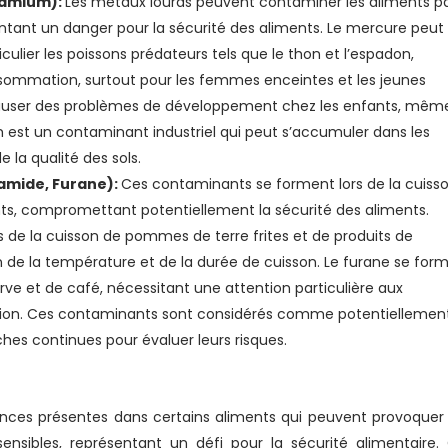
admium):
Les métaux lourds peuvent contaminer les aliments pa
résentant un danger pour la sécurité des aliments. Le mercure peut
culier les poissons prédateurs tels que le thon et l’espadon,
nsommation, surtout pour les femmes enceintes et les jeunes
causer des problèmes de développement chez les enfants, mêm
 est un contaminant industriel qui peut s’accumuler dans les
 la qualité des sols.
amide, Furane):
Ces contaminants se forment lors de la cuiss
ts, compromettant potentiellement la sécurité des aliments.
de la cuisson de pommes de terre frites et de produits de
n de la température et de la durée de cuisson. Le furane se for
rve et de café, nécessitant une attention particulière aux
ation. Ces contaminants sont considérés comme potentiellemen
hes continues pour évaluer leurs risques.
tances présentes dans certains aliments qui peuvent provoquer
sensibles, représentant un défi pour la sécurité alimentaire.