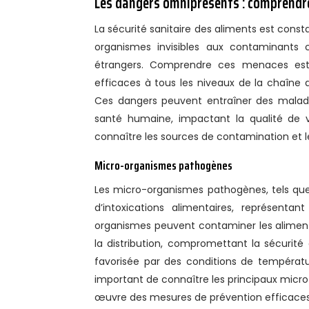
Les dangers omniprésents : comprendre
La sécurité sanitaire des aliments est co
organismes invisibles aux contaminants c
étrangers. Comprendre ces menaces est 
efficaces à tous les niveaux de la chaîne a
Ces dangers peuvent entraîner des maladie
santé humaine, impactant la qualité de v
connaître les sources de contamination et l
Micro-organismes pathogènes
Les micro-organismes pathogènes, tels que l
d’intoxications alimentaires, représenta
organismes peuvent contaminer les aliments
la distribution, compromettant la sécurité
favorisée par des conditions de températu
important de connaître les principaux micr
œuvre des mesures de prévention efficaces p