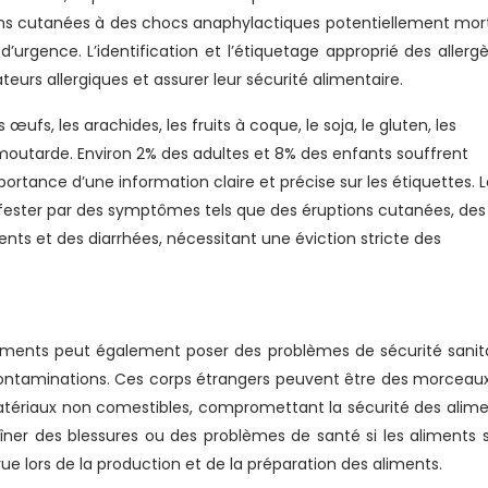
ons cutanées à des chocs anaphylactiques potentiellement mort
urgence. L’identification et l’étiquetage approprié des allerg
urs allergiques et assurer leur sécurité alimentaire.
s œufs, les arachides, les fruits à coque, le soja, le gluten, les
 moutarde. Environ 2% des adultes et 8% des enfants souffrent
mportance d’une information claire et précise sur les étiquettes. 
fester par des symptômes tels que des éruptions cutanées, des
ents et des diarrhées, nécessitant une éviction stricte des
liments peut également poser des problèmes de sécurité sanita
 contaminations. Ces corps étrangers peuvent être des morceau
matériaux non comestibles, compromettant la sécurité des alime
îner des blessures ou des problèmes de santé si les aliments 
 lors de la production et de la préparation des aliments.