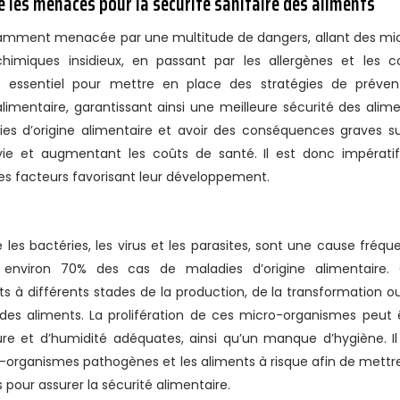
 les menaces pour la sécurité sanitaire des aliments
nstamment menacée par une multitude de dangers, allant des mi
himiques insidieux, en passant par les allergènes et les c
essentiel pour mettre en place des stratégies de préven
limentaire, garantissant ainsi une meilleure sécurité des alime
s d’origine alimentaire et avoir des conséquences graves su
ie et augmentant les coûts de santé. Il est donc impérati
es facteurs favorisant leur développement.
es bactéries, les virus et les parasites, sont une cause fréqu
nt environ 70% des cas de maladies d’origine alimentaire.
 à différents stades de la production, de la transformation o
 des aliments. La prolifération de ces micro-organismes peut 
re et d’humidité adéquates, ainsi qu’un manque d’hygiène. Il
o-organismes pathogènes et les aliments à risque afin de mettr
our assurer la sécurité alimentaire.