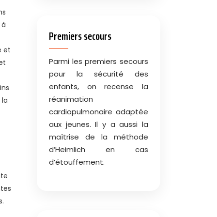
ns
 à
Premiers secours
e et
Parmi les premiers secours
et
pour la sécurité des
enfants, on recense la
ins
réanimation
 la
cardiopulmonaire adaptée
aux jeunes. Il y a aussi la
maîtrise de la méthode
d’Heimlich en cas
d’étouffement.
ate
ntes
s.