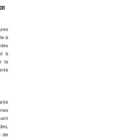
ion
ures
le à
 des
nt à
r la
anté
rité
nnes
sant
des,
e de