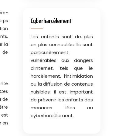
cro-
Cyberharcèlement
orps
tion
nts.
Les enfants sont de plus
r la
en plus connectés. Ils sont
f de
particulièrement
vulnérables aux dangers
d’internet, tels que le
harcèlement, l’intimidation
ente
ou la diffusion de contenus
 Ces
nuisibles. Il est important
u de
de prévenir les enfants des
être
menaces liées au
 est
cyberharcèlement.
e en