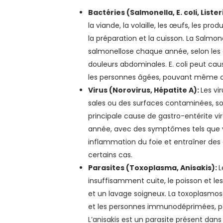
Bactéries (Salmonella, E. coli, List
la viande, la volaille, les œufs, les pro
la préparation et la cuisson. La Salmo
salmonellose chaque année, selon les 
douleurs abdominales. E. coli peut caus
les personnes âgées, pouvant même co
Virus (Norovirus, Hépatite A):
Les vi
sales ou des surfaces contaminées, sou
principale cause de gastro-entérite v
année, avec des symptômes tels que v
inflammation du foie et entraîner des
certains cas.
Parasites (Toxoplasma, Anisakis):
L
insuffisamment cuite, le poisson et l
et un lavage soigneux. La toxoplasmo
et les personnes immunodéprimées, po
L’anisakis est un parasite présent dans