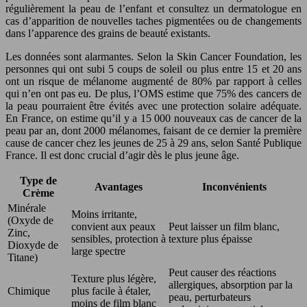
régulièrement la peau de l’enfant et consultez un dermatologue en
cas d’apparition de nouvelles taches pigmentées ou de changements
dans l’apparence des grains de beauté existants.
Les données sont alarmantes. Selon la Skin Cancer Foundation, les
personnes qui ont subi 5 coups de soleil ou plus entre 15 et 20 ans
ont un risque de mélanome augmenté de 80% par rapport à celles
qui n’en ont pas eu. De plus, l’OMS estime que 75% des cancers de
la peau pourraient être évités avec une protection solaire adéquate.
En France, on estime qu’il y a 15 000 nouveaux cas de cancer de la
peau par an, dont 2000 mélanomes, faisant de ce dernier la première
cause de cancer chez les jeunes de 25 à 29 ans, selon Santé Publique
France. Il est donc crucial d’agir dès le plus jeune âge.
Type de
Avantages
Inconvénients
Crème
Minérale
Moins irritante,
(Oxyde de
convient aux peaux
Peut laisser un film blanc,
Zinc,
sensibles, protection à
texture plus épaisse
Dioxyde de
large spectre
Titane)
Peut causer des réactions
Texture plus légère,
allergiques, absorption par la
Chimique
plus facile à étaler,
peau, perturbateurs
moins de film blanc