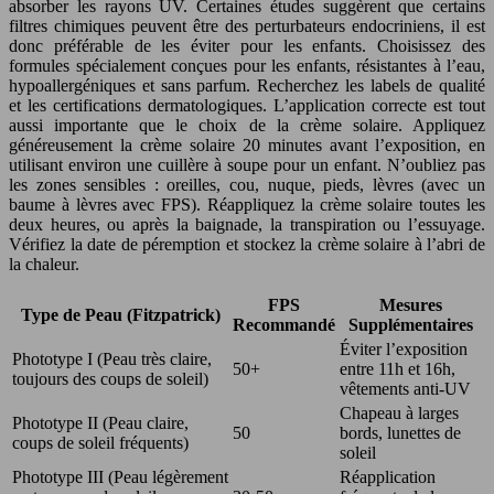
absorber les rayons UV. Certaines études suggèrent que certains
filtres chimiques peuvent être des perturbateurs endocriniens, il est
donc préférable de les éviter pour les enfants. Choisissez des
formules spécialement conçues pour les enfants, résistantes à l’eau,
hypoallergéniques et sans parfum. Recherchez les labels de qualité
et les certifications dermatologiques. L’application correcte est tout
aussi importante que le choix de la crème solaire. Appliquez
généreusement la crème solaire 20 minutes avant l’exposition, en
utilisant environ une cuillère à soupe pour un enfant. N’oubliez pas
les zones sensibles : oreilles, cou, nuque, pieds, lèvres (avec un
baume à lèvres avec FPS). Réappliquez la crème solaire toutes les
deux heures, ou après la baignade, la transpiration ou l’essuyage.
Vérifiez la date de péremption et stockez la crème solaire à l’abri de
la chaleur.
FPS
Mesures
Type de Peau (Fitzpatrick)
Recommandé
Supplémentaires
Éviter l’exposition
Phototype I (Peau très claire,
50+
entre 11h et 16h,
toujours des coups de soleil)
vêtements anti-UV
Chapeau à larges
Phototype II (Peau claire,
50
bords, lunettes de
coups de soleil fréquents)
soleil
Phototype III (Peau légèrement
Réapplication