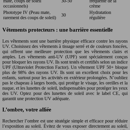
mate, coups de soleil
30-50
fréquente de la
occasionnels)
crème
Phototype IV (Peau mate,
Hydratation
30
rarement des coups de soleil)
régulière
Vêtements protecteurs : une barrière essentielle
Les vêtements sont une barrière physique efficace contre les rayons
UV. Choisissez des vêtements à tissage serré et de couleurs foncées,
qui offrent une meilleure protection que les vêtements clairs et
amples. Les vêtements anti-UV (UPF) sont spécialement conçus
pour bloquer les rayons UV. Ils sont testés et certifiés selon un indice
UPF (Ultraviolet Protection Factor). Un vêtement UPF 50+ bloque
plus de 98% des rayons UV. Ils sont un excellent choix pour les
enfants, surtout pour les activités en extérieur prolongées. N’oubliez
pas le chapeau à larges bords, qui protège le visage, les oreilles et la
nuque, et les lunettes de soleil, indispensables pour protéger les yeux
des UV. Optez pour des lunettes de soleil avec le label CE, qui
garantit une protection UV adéquate.
L’ombre, votre alliée
Rechercher l’ombre est une stratégie simple et efficace pour réduire
l’exposition au soleil. Évitez de vous exposer directement au soleil,