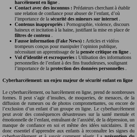
harcèlement en ligne
.
Contact avec des inconnus :
Prédateurs cherchant à établir
une relation de confiance pour abuser de l’enfant, d’où
l’importance de la
sécurité des mineurs sur internet
.
Contenus inappropriés :
Pornographie, violence, discours
haineux et incitation à la haine, justifiant la mise en place de
filtres de contenu
.
Fausse information (Fake News) :
Articles et vidéos
trompeurs conçus pour manipuler l’opinion publique,
nécessitant un apprentissage de la
pensée critique en ligne
.
Vol d’identité et escroqueries :
Utilisation des informations
personnelles de l’enfant à des fins frauduleuses, soulignant
l’importance de la
protection des données personnelles
.
Cyberharcèlement: un enjeu majeur de sécurité enfant en ligne
Le cyberharcèlement, ou harcèlement en ligne, prend de nombreuses
formes. Il peut s’agir d’insultes, de moqueries, de menaces, de la
diffusion de rumeurs ou de photos compromettantes, ou encore de
l’exclusion d’un enfant d’un groupe en ligne. Le cyberharcèlement
peut avoir des conséquences désastreuses sur la santé mentale et
émotionnelle de l’enfant, entraînant de l’anxiété, de la dépression, un
manque de confiance en soi et même des idées suicidaires. Il est
donc essentiel d’apprendre aux enfants à reconnaître les signes du
cyberharcèlement et à savoir comment réagir. La
prévention du